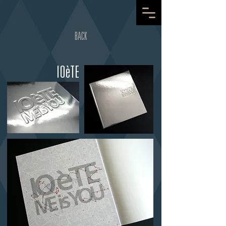
BACK
IOèTE